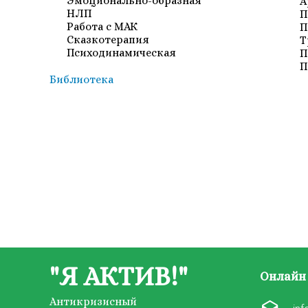
Эмоционально-образная
А
НЛП
П
Работа с МАК
П
Сказкотерапия
Т
Психодинамическая
П
П
Библиотека
"Я АКТИВ!"
Онлайн 
Антикризисный