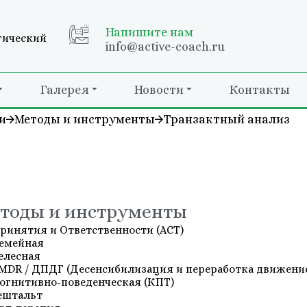
Напишите нам
гический
info@active-coach.ru
Галерея
Новости
Контакты
и
Методы и инструменты
Транзактный анализ
тоды и инструменты
ринятия и Ответственности (АСТ)
емейная
елесная
MDR / ДПДГ (Десенсибилизация и переработка движение
огнитивно-поведенческая (КПТ)
ештальт