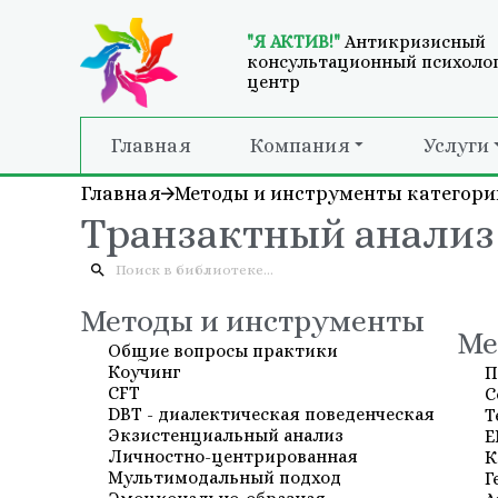
"Я АКТИВ!"
Антикризисный
консультационный психоло
центр
Главная
Компания
Услуги
Главная
Методы и инструменты категори
Транзактный анализ
Методы и инструменты
Ме
Общие вопросы практики
Коучинг
П
СFT
С
DBT - диалектическая поведенческая
Т
Экзистенциальный анализ
E
Личностно-центрированная
К
Мультимодальный подход
Г