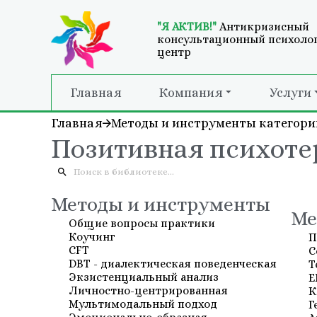
"Я АКТИВ!"
Антикризисный
консультационный психоло
центр
Главная
Компания
Услуги
Главная
Методы и инструменты категори
Позитивная психоте
Методы и инструменты
Ме
Общие вопросы практики
Коучинг
П
СFT
С
DBT - диалектическая поведенческая
Т
Экзистенциальный анализ
E
Личностно-центрированная
К
Мультимодальный подход
Г