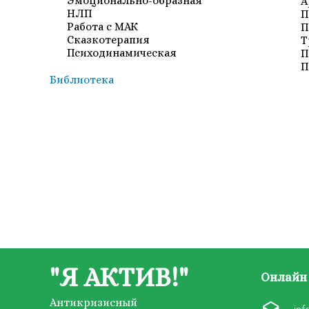
Эмоционально-образная
А
НЛП
П
Работа с МАК
П
Сказкотерапия
Т
Психодинамическая
П
П
Библиотека
"Я АКТИВ!"
Онлайн 
Антикризисный