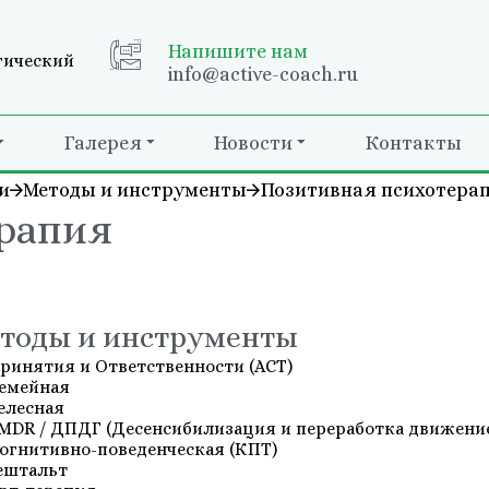
Напишите нам
гический
info@active-coach.ru
Галерея
Новости
Контакты
и
Методы и инструменты
Позитивная психотера
рапия
тоды и инструменты
ринятия и Ответственности (АСТ)
емейная
елесная
MDR / ДПДГ (Десенсибилизация и переработка движение
огнитивно-поведенческая (КПТ)
ештальт