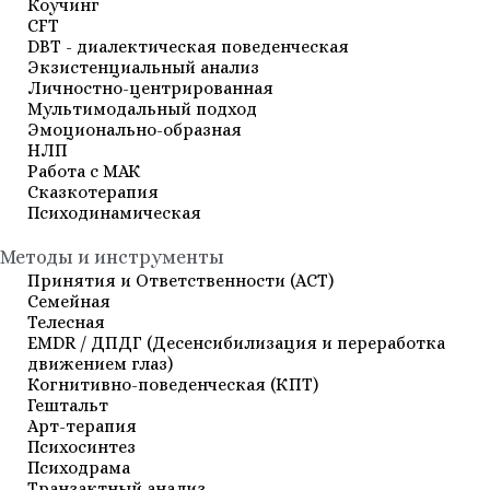
Коучинг
СFT
DBT - диалектическая поведенческая
Экзистенциальный анализ
Личностно-центрированная
Мультимодальный подход
Эмоционально-образная
НЛП
Работа с МАК
Сказкотерапия
Психодинамическая
Методы и инструменты
Принятия и Ответственности (АСТ)
Семейная
Телесная
EMDR / ДПДГ (Десенсибилизация и переработка
движением глаз)
Когнитивно-поведенческая (КПТ)
Гештальт
Арт-терапия
Психосинтез
Психодрама
Транзактный анализ