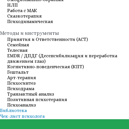
НЛП
Работа с МАК
Сказкотерапия
Психодинамическая
Методы и инструменты
Принятия и Ответственности (АСТ)
Семейная
Телесная
EMDR / ДПДГ (Десенсибилизация и переработка
движением глаз)
Когнитивно-поведенческая (КПТ)
Гештальт
Арт-терапия
Психосинтез
Психодрама
Транзактный анализ
Позитивная психотерапия
Психоанализ
Библиотека
Чек-лист психолога