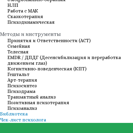
НЛП
Работа с МАК
Сказкотерапия
Психодинамическая
Методы и инструменты
Принятия и Ответственности (АСТ)
Семейная
Телесная
EMDR / ДПДГ (Десенсибилизация и переработка
движением глаз)
Когнитивно-поведенческая (КПТ)
Гештальт
Арт-терапия
Психосинтез
Психодрама
Транзактный анализ
Позитивная психотерапия
Психоанализ
Библиотека
Чек-лист психолога