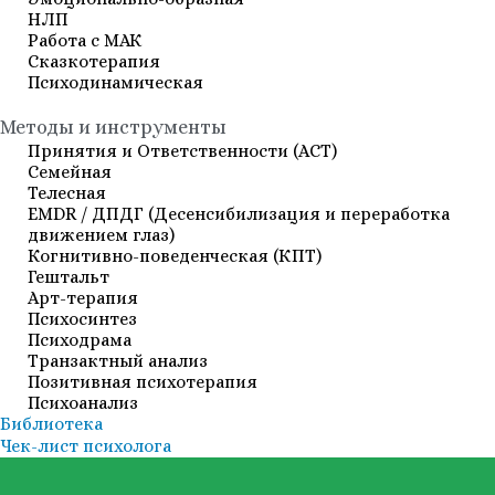
НЛП
Работа с МАК
Сказкотерапия
Психодинамическая
Методы и инструменты
Принятия и Ответственности (АСТ)
Семейная
Телесная
EMDR / ДПДГ (Десенсибилизация и переработка
движением глаз)
Когнитивно-поведенческая (КПТ)
Гештальт
Арт-терапия
Психосинтез
Психодрама
Транзактный анализ
Позитивная психотерапия
Психоанализ
Библиотека
Чек-лист психолога