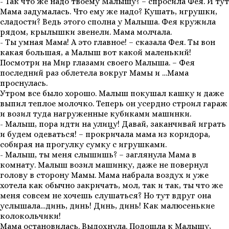
- Так что же надо твоему Малышу? – спросила Фея. И тут
Мама задумалась. Что ему же надо? Кушать, игрушки,
сладости? Ведь этого сполна у Малыша. Фея кружила
рядом, крылышки звенели. Мама молчала.
- Ты умная Мама! А это главное! – сказала Фея. Ты вон
какая большая, а Малыш вот какой маленький!
Посмотри на Мир глазами своего Малыша. – Фея
последний раз облетела вокруг Мамы и …Мама
проснулась.
Утром все было хорошо. Малыш покушал кашку и даже
выпил теплое молочко. Теперь он усердно строил гараж
и возил туда нагруженные кубиками машинки.
- Малыш, пора идти на улицу! Давай, заканчивай играть
и будем одеваться! – прокричала мама из коридора,
собирая на прогулку сумку с игрушками.
- Малыш, ты меня слышишь? – заглянула Мама в
комнату. Малыш возил машинку, даже не повернул
голову в сторону Мамы. Мама набрала воздух и уже
хотела как обычно закричать, мол, так и так, ты что же
меня совсем не хочешь слушаться? Но тут вдруг она
услышала…динь, динь! Динь, динь! Как малюсенькие
колокольчики!
Мама остановилась. Выдохнула. Подошла к Малышу,