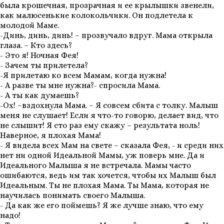
была крошечная, прозрачная и ее крылышки звенели,
как малюсенькие колокольчики. Он подлетела к
молодой Маме.
-Динь, динь, динь! – прозвучало вдруг. Мама открыла
глаза. – Кто здесь?
- Это я! Ночная Фея!
- Зачем ты прилетела?
-Я прилетаю ко всем Мамам, когда нужна!
- А разве ты мне нужна?- cпросила Мама.
- А ты как думаешь?
-Ох! –вздохнула Мама. – Я совсем сбита с толку. Малыш
меня не слушает! Если я что-то говорю, делает вид, что
не слышит! Я сто раз ему скажу – результата ноль!
Наверное, я плохая Мама!
- Я видела всех Мам на свете – сказала Фея, - и среди них
нет ни одной Идеальной Мамы, уж поверь мне. Да и
Идеального Малыша я не встречала. Мамы часто
ошибаются, ведь им так хочется, чтобы их Малыш был
Идеальным. Ты не плохая Мама. Ты Мама, которая не
научилась понимать своего Малыша.
- Да как же его поймешь? Я же лучше знаю, что ему
надо!