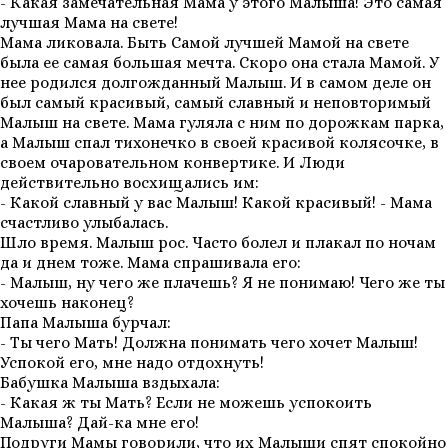
- Какая замечательная Мама у этого Малыша! Это самая
лучшая Мама на свете!
Мама ликовала. Быть Самой лучшей Мамой на свете
была ее самая большая мечта. Скоро она стала Мамой. У
нее родился долгожданный Малыш. И в самом деле он
был самый красивый, самый славный и неповторимый
Малыш на свете. Мама гуляла с ним по дорожкам парка,
а Малыш спал тихонечко в своей красивой колясочке, в
своем очаровательном конвертике. И Люди
действительно восхищались им:
- Какой славный у вас Малыш! Какой красивый! - Мама
счастливо улыбалась.
Шло время. Малыш рос. Часто болел и плакал по ночам
да и днем тоже. Мама спрашивала его:
- Малыш, ну чего же плачешь? Я не понимаю! Чего же ты
хочешь наконец?
Папа Малыша бурчал:
- Ты чего Мать! Должна понимать чего хочет Малыш!
Успокой его, мне надо отдохнуть!
Бабушка Малыша вздыхала:
- Какая ж ты Мать? Если не можешь успокоить
Малыша? Дай-ка мне его!
Подруги Мамы говорили, что их Малыши спят спокойно