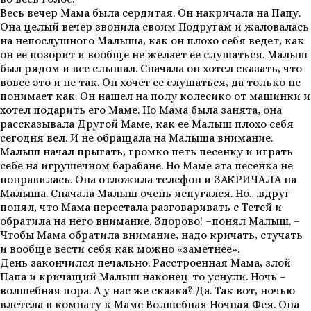
Весь вечер Мама была сердитая. Он накричала на Папу.
Она целый вечер звонила своим Подругам и жаловалась
на непослушного Малыша, как он плохо себя ведет, как
он ее позорит и вообще не желает ее слушаться. Малыш
был рядом и все слышал. Сначала он хотел сказать, что
вовсе это и не так. Он хочет ее слушаться, да только не
понимает как. Он нашел на полу колесико от машинки и
хотел подарить его Маме. Но Мама была занята, она
рассказывала Другой Маме, как ее Малыш плохо себя
сегодня вел. И не обращала на Малыша внимание.
Малыш начал прыгать, громко петь песенку и играть
себе на игрушечном барабане. Но Маме эта песенка не
понравилась. Она отложила телефон и ЗАКРИЧАЛА на
Малыша. Сначала Малыш очень испугался. Но….вдруг
понял, что Мама перестала разговаривать с Тетей и
обратила на него внимание. Здорово! –понял Малыш. –
Чтобы Мама обратила внимание, надо кричать, стучать
и вообще вести себя как можно «заметнее».
День закончился печально. Расстроенная Мама, злой
Папа и кричащий Малыш наконец-то уснули. Ночь –
волшебная пора. А у нас же сказка? Да. Так вот, ночью
влетела в комнату к Маме Волшебная Ночная Фея. Она