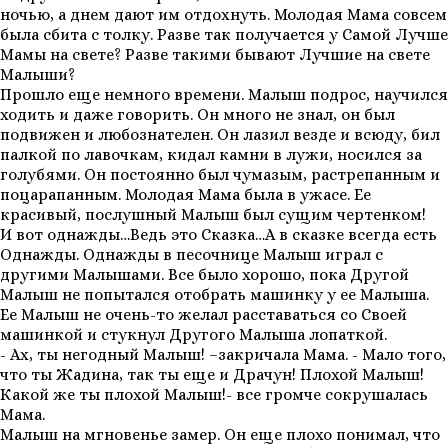
ночью, а днем дают им отдохнуть. Молодая Мама совсем
была сбита с толку. Разве так получается у Самой Лучше
Мамы на свете? Разве такими бывают Лучшие на свете
Малыши?
Прошло еще немного времени. Малыш подрос, научился
ходить и даже говорить. Он много не знал, он был
подвижен и любознателен. Он лазил везде и всюду, бил
палкой по лавочкам, кидал камни в лужи, носился за
голубями. Он постоянно был чумазым, растрепанным и
поцарапанным. Молодая Мама была в ужасе. Ее
красивый, послушный Малыш был сущим чертенком!
И вот однажды…Ведь это Сказка…А в сказке всегда есть
Однажды. Однажды в песочнице Малыш играл с
другими Малышами. Все было хорошо, пока Другой
Малыш не попытался отобрать машинку у ее Малыша.
Ее Малыш не очень-то желал расставаться со Своей
машинкой и стукнул Другого Малыша лопаткой.
- Ах, ты негодный Малыш! –закричала Мама. - Мало того,
что ты Жадина, так ты еще и Драчун! Плохой Малыш!
Какой же ты плохой Малыш!- все громче сокрушалась
Мама.
Малыш на мгновенье замер. Он еще плохо понимал, что