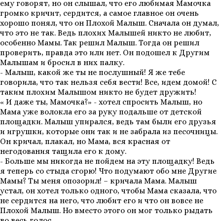
ему говорят, но он слышал, что его любимая Мамочка
громко кричит, сердится, а самое главное он очень
хорошо понял, что он Плохой Малыш. Сначала он думал,
что это не так. Ведь плохих Малышей никто не любит,
особенно Мамы. Так решил Малыш. Тогда он решил
проверить, правда это или нет. Он подошел к Другим
Малышам и бросил в них палку.
- Малыш, какой же ты не послушный! Я же тебе
говорила, что так нельзя себя вести! Все, идем домой! С
таким плохим Малышом никто не будет дружить!
« И даже ты, Мамочка?» - хотел спросить Малыш, но
Мама уже волокла его за руку подальше от детской
площадки. Малыш упирался, ведь там были его друзья
и игрушки, которые они так и не забрала из песочницы.
Он кричал, плакал, но Мама, вся красная от
негодования тащила его к дому.
- Больше мы никогда не пойдем на эту площадку! Ведь
я теперь со стыда сгорю! Что подумают обо мне Другие
Мамы? Ты меня опозорил! – кричала Мама. Малыш
устал, он хотел только одного, чтобы Мама сказала, что
не сердится на него, что любит его и что он вовсе не
Плохой Малыш. Но вместо этого он мог только рыдать
во весь голос.