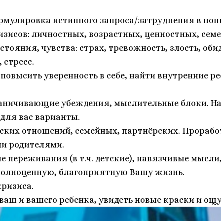
ормулировка истинного запроса/затруднения в по
изисов: личностных, возрастных, ценностных, сем
ояния, чувства: страх, тревожность, злость, обида
 стресс.
повысить уверенность в себе, найти внутренние ре
аничивающие убеждения, мыслительные блоки. Най
для вас варианты.
ских отношений, семейных, партнёрских. Прораб
ми родителями.
е переживания (в т.ч. детские), навязчивые мысл
олноценную, благоприятную Вашу жизнь.
кризиса.
ваш и вашего ребенка, увидеть новые краски и ощу