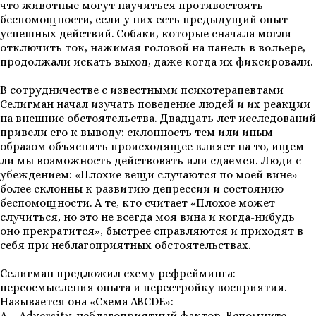
что животные могут научиться противостоять
беспомощности, если у них есть предыдущий опыт
успешных действий. Собаки, которые сначала могли
отключить ток, нажимая головой на панель в вольере,
продолжали искать выход, даже когда их фиксировали.
В сотрудничестве с известными психотерапевтами
Селигман начал изучать поведение людей и их реакции
на внешние обстоятельства. Двадцать лет исследований
привели его к выводу: склонность тем или иным
образом объяснять происходящее влияет на то, ищем
ли мы возможность действовать или сдаемся. Люди с
убеждением: «Плохие вещи случаются по моей вине»
более склонны к развитию депрессии и состоянию
беспомощности. А те, кто считает «Плохое может
случиться, но это не всегда моя вина и когда-нибудь
оно прекратится», быстрее справляются и приходят в
себя при неблагоприятных обстоятельствах.
Селигман предложил схему рефрейминга:
переосмысления опыта и перестройку восприятия.
Называется она «Схема ABCDE»:
A – Adversity, неблагоприятный фактор. Вспомните