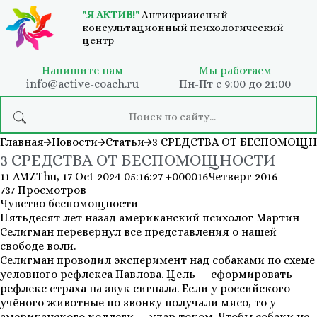
"Я АКТИВ!"
Антикризисный
консультационный психологический
центр
Напишите нам
Мы работаем
info@active-coach.ru
Пн-Пт с 9:00 до 21:00
Главная
Новости
Статьи
3 СРЕДСТВА ОТ БЕСПОМОЩ
3 СРЕДСТВА ОТ БЕСПОМОЩНОСТИ
11 AMZThu, 17 Oct 2024 05:16:27 +000016Четверг 2016
737 Просмотров
Чувство беспомощности
Пятьдесят лет назад американский психолог Мартин
Селигман перевернул все представления о нашей
свободе воли.
Селигман проводил эксперимент над собаками по схеме
условного рефлекса Павлова. Цель — сформировать
рефлекс страха на звук сигнала. Если у российского
учёного животные по звонку получали мясо, то у
американского коллеги — удар током. Чтобы собаки не