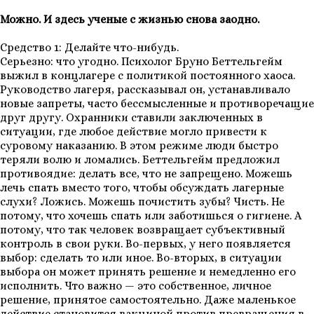
Можно. И здесь ученые с жизнью снова заодно.
Средство 1: Делайте что-нибудь.
Серьезно: что угодно. Психолог Бруно Беттельгейм
выжил в концлагере с политикой постоянного хаоса.
Руководство лагеря, рассказывал он, устанавливало
новые запреты, часто бессмысленные и противоречащие
друг другу. Охранники ставили заключенных в
ситуации, где любое действие могло привести к
суровому наказанию. В этом режиме люди быстро
теряли волю и ломались. Беттельгейм предложил
противоядие: делать все, что не запрещено. Можешь
лечь спать вместо того, чтобы обсуждать лагерные
слухи? Ложись. Можешь почистить зубы? Чисть. Не
потому, что хочешь спать или заботишься о гигиене. А
потому, что так человек возвращает субъективный
контроль в свои руки. Во-первых, у него появляется
выбор: сделать то или иное. Во-вторых, в ситуации
выбора он может принять решение и немедленно его
исполнить. Что важно — это собственное, личное
решение, принятое самостоятельно. Даже маленькое
действие становится вакциной против превращения в