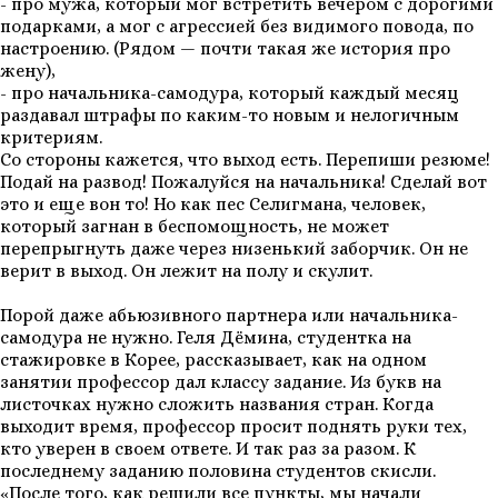
- про мужа, который мог встретить вечером с дорогими
подарками, а мог с агрессией без видимого повода, по
настроению. (Рядом — почти такая же история про
жену),
- про начальника-самодура, который каждый месяц
раздавал штрафы по каким-то новым и нелогичным
критериям.
Со стороны кажется, что выход есть. Перепиши резюме!
Подай на развод! Пожалуйся на начальника! Сделай вот
это и еще вон то! Но как пес Селигмана, человек,
который загнан в беспомощность, не может
перепрыгнуть даже через низенький заборчик. Он не
верит в выход. Он лежит на полу и скулит.
Порой даже абьюзивного партнера или начальника-
самодура не нужно. Геля Дёмина, студентка на
стажировке в Корее, рассказывает, как на одном
занятии профессор дал классу задание. Из букв на
листочках нужно сложить названия стран. Когда
выходит время, профессор просит поднять руки тех,
кто уверен в своем ответе. И так раз за разом. К
последнему заданию половина студентов скисли.
«После того, как решили все пункты, мы начали