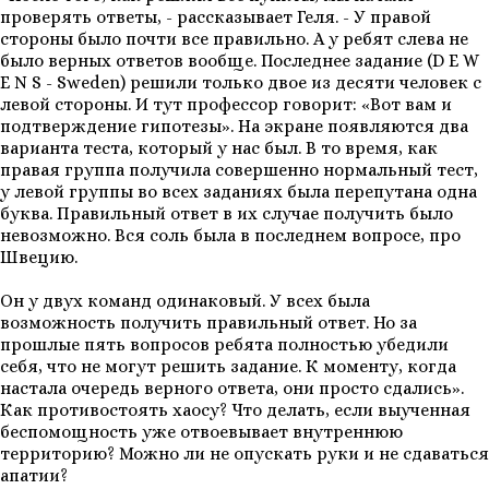
проверять ответы, - рассказывает Геля. - У правой
стороны было почти все правильно. А у ребят слева не
было верных ответов вообще. Последнее задание (D E W
E N S - Sweden) решили только двое из десяти человек с
левой стороны. И тут профессор говорит: «Вот вам и
подтверждение гипотезы». На экране появляются два
варианта теста, который у нас был. В то время, как
правая группа получила совершенно нормальный тест,
у левой группы во всех заданиях была перепутана одна
буква. Правильный ответ в их случае получить было
невозможно. Вся соль была в последнем вопросе, про
Швецию.
Он у двух команд одинаковый. У всех была
возможность получить правильный ответ. Но за
прошлые пять вопросов ребята полностью убедили
себя, что не могут решить задание. К моменту, когда
настала очередь верного ответа, они просто сдались».
Как противостоять хаосу? Что делать, если выученная
беспомощность уже отвоевывает внутреннюю
территорию? Можно ли не опускать руки и не сдаваться
апатии?