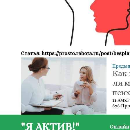
Статья: https://prosto.rabota.ru/post/besp
Преды
Как 
ли 
псих
11 AMZF
828 Пр
"Я АКТИВ!"
Онлайн 