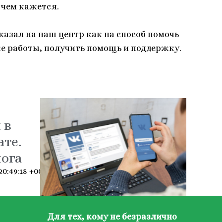
 чем кажется.
казал на наш центр как на способ помочь
ке работы, получить помощь и поддержку.
 в
ате.
ога
 20:49:18 +000049Четверг 2016
Для тех, кому не безразлично