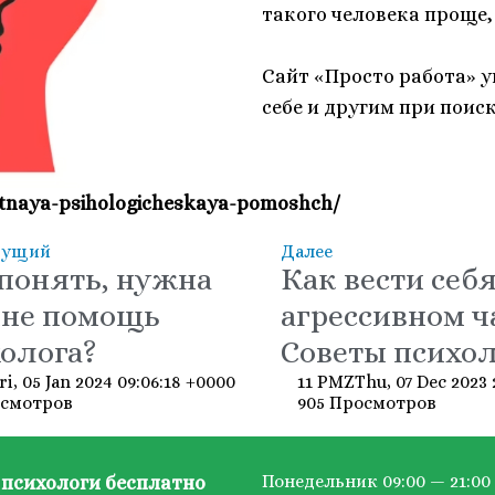
такого человека проще,
Сайт «Просто работа» у
себе и другим при поис
latnaya-psihologicheskaya-pomoshch/
дущий
Далее
понять, нужна
Как вести себя
мне помощь
агрессивном ч
олога?
Советы психол
ri, 05 Jan 2024 09:06:18 +000006Пятница 2016
11 PMZThu, 07 Dec 2023
осмотров
905 Просмотров
Понедельник 09:00 — 21:00
психологи бесплатно