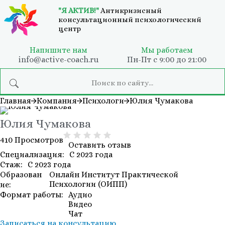
"Я АКТИВ!"
Антикризисный
консультационный психологический
центр
Напишите нам
Мы работаем
info@active-coach.ru
Пн-Пт с 9:00 до 21:00
Главная
Компания
Психологи
Юлия Чумакова
Юлия Чумакова
410 Просмотров
Оставить отзыв
Специализация:
С 2023 года
Стаж:
С 2023 года
Образован
Онлайн Институт Практической
Психологии (ОИПП)
ие:
Формат работы:
Аудио
Видео
Чат
Записаться на консультацию