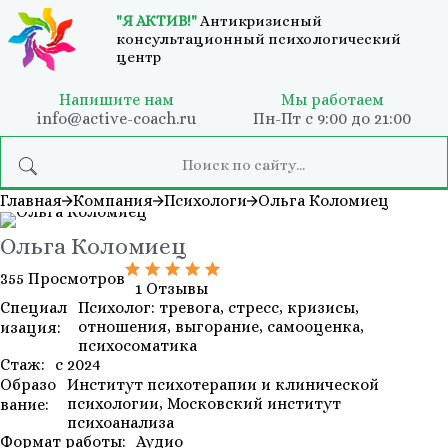
"Я АКТИВ!"
Антикризисный
консультационный психологический
центр
Напишите нам
Мы работаем
info@active-coach.ru
Пн-Пт с 9:00 до 21:00
Главная
Компания
Психологи
Ольга Коломиец
Ольга Коломиец
355 Просмотров
1 Отзывы
Специал
Психолог: тревога, стресс, кризисы,
отношения, выгорание, самооценка,
изация:
психосоматика
Стаж:
с 2024
Образо
Институт психотерапии и клинической
психологии, Московский институт
вание:
психоанализа
Формат работы:
Аудио