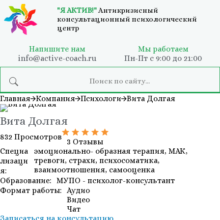
"Я АКТИВ!"
Антикризисный
консультационный психологический
центр
Напишите нам
Мы работаем
info@active-coach.ru
Пн-Пт с 9:00 до 21:00
Главная
Компания
Психологи
Вита Долгая
Вита Долгая
832 Просмотров
3 Отзывы
Специа
эмоционально- образная терапия, МАК,
тревоги, страхи, психосоматика,
лизаци
взаимоотношения, самооценка
я:
Образование:
МУПО - психолог-консультант
Формат работы:
Аудио
Видео
Чат
Записаться на консультацию