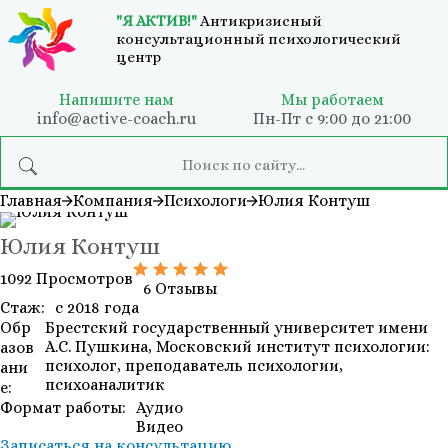
"Я АКТИВ!"
Антикризисный
консультационный психологический
центр
Напишите нам
Мы работаем
info@active-coach.ru
Пн-Пт с 9:00 до 21:00
Главная
Компания
Психологи
Юлия Контуш
Юлия Контуш
1092 Просмотров
6 Отзывы
Стаж:
с 2018 года
Обр
Брестский государственный университет имени
А.С. Пушкина, Московский институт психологии:
азов
психолог, преподаватель психологии,
ани
психоаналитик
е:
Формат работы:
Аудио
Видео
Записаться на консультацию