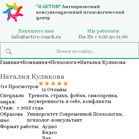
"Я АКТИВ!"
Антикризисный
консультационный психологический
центр
Напишите нам
Мы работаем
info@active-coach.ru
Пн-Пт с 9:00 до 21:00
Главная
Компания
Психологи
Наталия Куликова
Наталия Куликова
714 Просмотров
11 Отзывы
Специали
Тревоги, страхи, фобии, самооценка,
неуверенность в себе, конфликты
зация:
Стаж:
с 2023 года
Образова
Университет Современной Психологии,
психолог-консультант
ние:
Формат работы:
Аудио
Видео
Чат